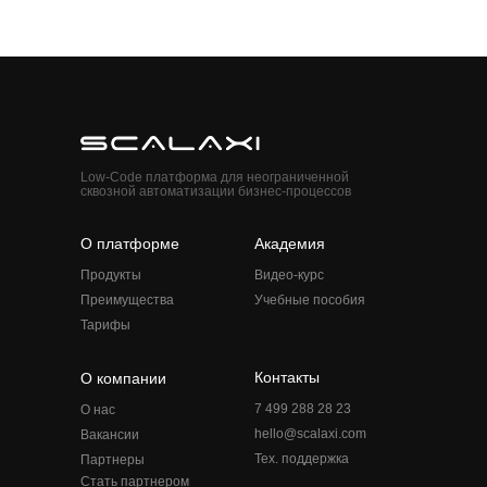
Low-Code платформа для неограниченной
сквозной автоматизации бизнес-процессов
О платформе
Академия
Продукты
Видео-курс
Преимущества
Учебные пособия
Тарифы
Контакты
О компании
7 499 288 28 23
О нас
hello@scalaxi.com
Вакансии
Тех. поддержка
Партнеры
Стать партнером