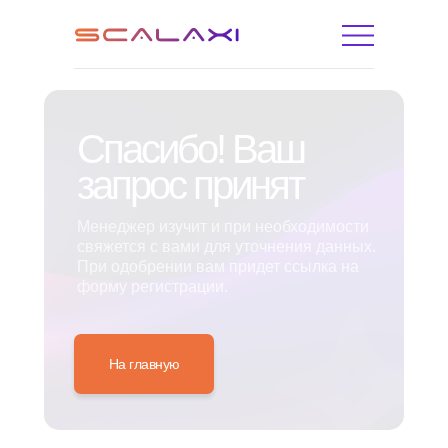
Спасибо! Ваш
запрос принят
Менеджер изучит и при необходимости
свяжется с вами для уточнения данных.
При одобрении вам придет ссылка на
форму регистрации.
На главную